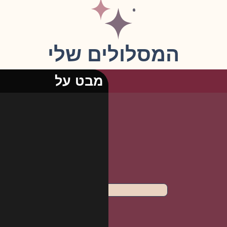
המסלולים שלי
מבט על
בניית אסטרטגיה לכסף שלך ב 4 פגישות 
⊙ שליטה מלאה בתזרים
⊙ חוסן פיננסי ושקט נפשי
⊙לגרום לכסף לעבוד בשביל
⊙ תוכנית אישית להשגת יעד
למידע נוס