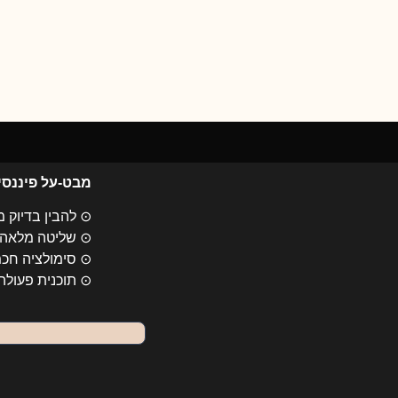
בלבד
מבט-על פיננסי
⊙ להבין בדיוק 
⊙ שליטה מלאה 
כם
⊙ סימולציה חכמ
ים
⊙ תוכנית פעולה 
ף