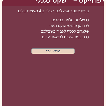
פרוייקט – " שקט כלכלי "
בניית אסטרטגיה לכסף שלך ב 4 פגישות בלבד
⊙ שליטה מלאה בתזרים
⊙ חוסן פיננסי ושקט נפשי
⊙לגרום לכסף לעבוד בשבילכם
⊙ תוכנית אישית להשגת יעדים
למידע נוסף