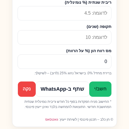
ריבית שנתית (% נומינלית)
תקופה (שנים)
מס רווח הון (% על הרווח)
ברירת מחדל 0%. בישראל נהוג 25% (לרוב) – לשיקולך.
שתף ב-WhatsApp
חשב/י
נקה
* החישוב מניח הפקדות בסוף כל חודש וריבית נומינלית שנתית
המחושבת חודשי. התוצאות להמחשה בלבד ואינן ייעוץ פיננסי.
© חן כלב – תכנון פיננסי | לשיחת ייעוץ:
וואטסאפ